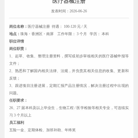
医疗器械注册
发表时间：2026-06-26
岗位名称：
医疗器械注册 待遇： 100-120 元 / 天
地点：
珠海・香洲区・南屏 工作年限： 3 个月 学历： 本科
职位详情
岗位职责：
1、起草、收集、整理注册资料，撰写或初步审核相关的医疗器械申报等
文件；
2、熟悉和了解国内相关法律、法规，并负责其相关信息的收集、更新和
反馈；
3、跟进项目注册进展，定期汇报产品注册情况，解决注册过程中出现的
问题。
任职要求：
26、27 届本科及以上毕业生，生物工程 / 医学检验等相关专业，可连续实
习 3 个月以上
员工福利
五险一金、定期体检、加班补助、年终奖