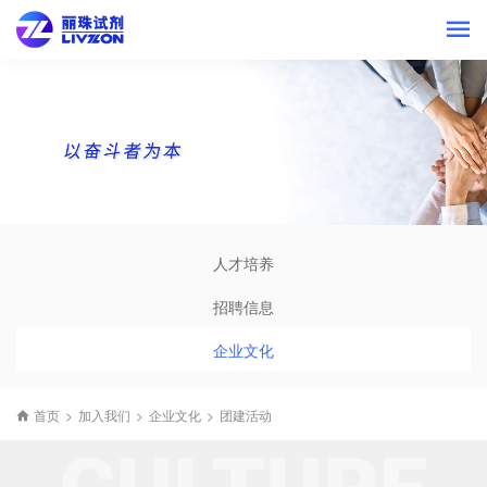
人才培养
招聘信息
企业文化
首页
>
加入我们
>
企业文化
>
团建活动