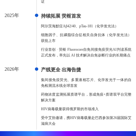
证
2025年
持续拓展 荧枢首发
阿尔茨海默症Aβ42/40、pTau-181（化学发光法）
细胞因子、抗磷脂综合征相关自身抗体（化学发光法）
获批上市
行业首创 · 荧枢·Fluorocore自免间接免疫荧光AI判读系统
正式发布，率先以 AI 技术解决自免诊断行业的长期痛点
2026年
产线更全 出海告捷
集间接免疫荧光、多重液相芯片、化学发光于一体的自
免检测流水线全球首发
药物浓度监测拓展质谱平台，形成免疫+质谱双平台完整
解决方案
HIV病毒载量获得俄罗斯的市场准入
受中艾协邀请，携HIV病毒载量赴巴西参加第26届国际艾
滋病大会