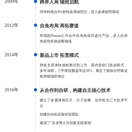
2009年
跨界入局 辐照启航
同华科核合作γ射线血液辐照仪，进入血液辐照领域
2012年
自免布局 再拓赛道
和德国Human公司合作自免免疫印迹法产品，进入自身
免疫性疾病诊断领域
2014年
新品上市 拓宽模式
肺炎支原体快速检测试剂上市，国内首创门急诊模式，
多年深耕，三甲医院覆盖率达50%，奠定了丽珠在呼吸道
检测领域的地位
2016年
从合作到自研，构建自主核心技术
建立了多重液相芯片、分子诊断、化学发光三大技术平
台
创建自动化设备研发团队
建成"广东省博士后创新实践基地"