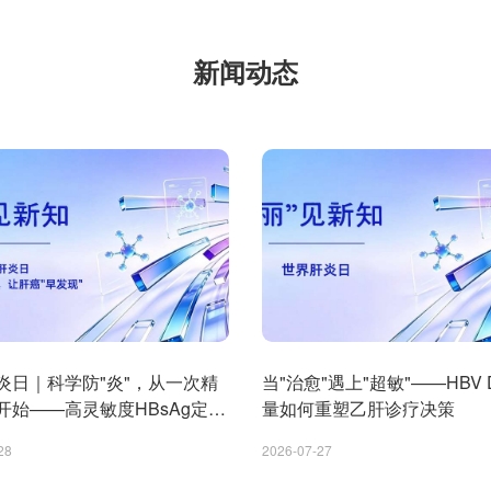
新闻动态
炎日｜科学防"炎"，从一次精
当"治愈"遇上"超敏"——HBV 
开始——高灵敏度HBsAg定量
量如何重塑乙肝诊疗决策
PIVKA-II
28
2026-07-27