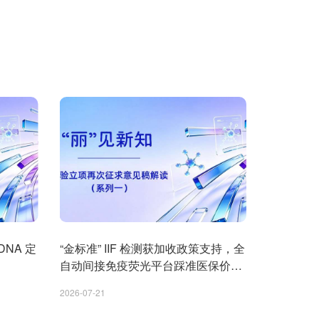
DNA 定
“金标准” IIF 检测获加收政策支持，全
中俄专家
自动间接免疫荧光平台踩准医保价值
国临床实
导向
2026-07-21
2026-07-21