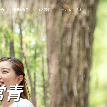
中心
质量&售后
加入我们
中文
/
EN