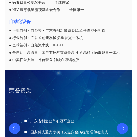
● 病毒载量检测双平台 —— 全球首家
● HIV 病毒载量盖茨基金会合作 —— 全国唯一
自动化设备
● 行业首创・首台套・广东省创新器械 DLCM 全自动分析仪
● 行业首创・广东省创新器械 多重发光一体机
● 全球首创・自免流水线 + IFA AI
● 全自动、高通量、国产市场占有率最高 HIV 高精度病毒载量一体机
● 中美联合支持・首台套 X 射线血液辐照仪
荣誉资质
广东省制造业单项冠军企业
国家科技重大专项（艾滋病全病程管理和检测技